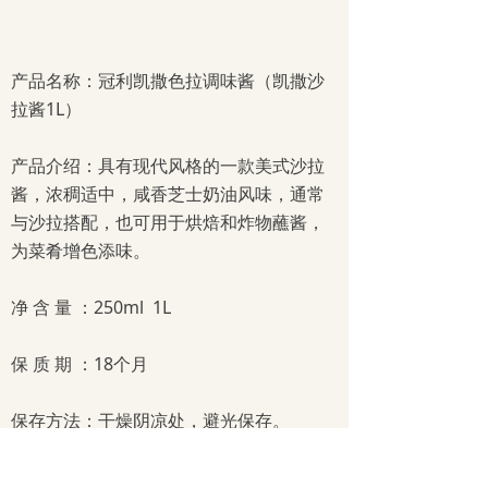
产品名称：冠利凯撒色拉调味酱（凯撒沙
拉酱1L）
产品介绍：具有现代风格的一款美式沙拉
酱，浓稠适中，咸香芝士奶油风味，通常
与沙拉搭配，也可用于烘焙和炸物蘸酱，
为菜肴增色添味。
净 含 量 ：250ml 1L
保 质 期 ：18个月
保存方法：干燥阴凉处，避光保存。