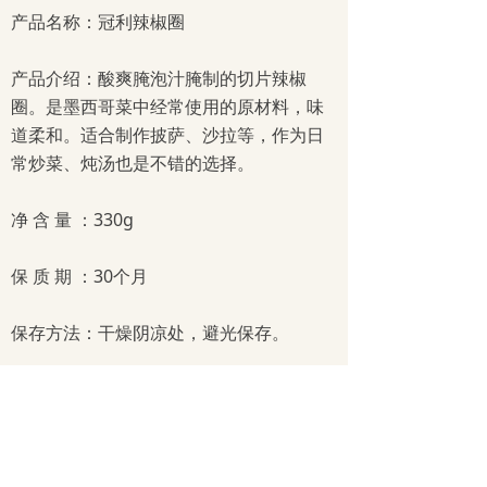
产品名称：冠利辣椒圈
产品介绍：酸爽腌泡汁腌制的切片辣椒
圈。是墨西哥菜中经常使用的原材料，味
道柔和。适合制作披萨、沙拉等，作为日
常炒菜、炖汤也是不错的选择。
净 含 量 ：330g
保 质 期 ：30个月
保存方法：干燥阴凉处，避光保存。
首页
产品
食谱
法律
常见问题