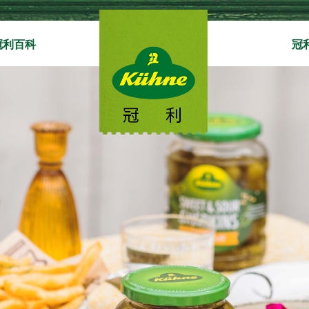
冠利百科
冠